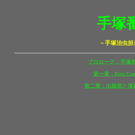
手塚
－手塚治虫担
プロローグ：手塚先生
第一章：First Cont
第二章：出版部と漫画部/1